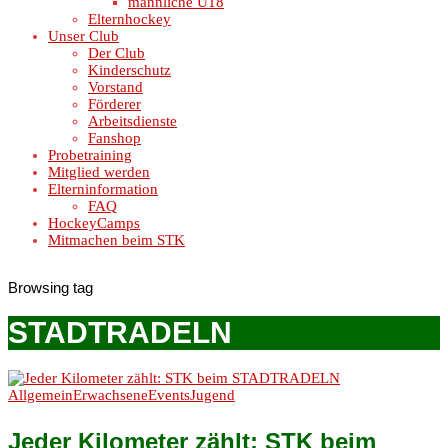
männliche U18
Elternhockey
Unser Club
Der Club
Kinderschutz
Vorstand
Förderer
Arbeitsdienste
Fanshop
Probetraining
Mitglied werden
Elterninformation
FAQ
HockeyCamps
Mitmachen beim STK
Browsing tag
STADTRADELN
Allgemein
Erwachsene
Events
Jugend
Jeder Kilometer zählt: STK beim