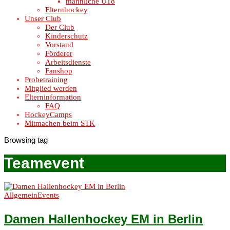
männliche U18
Elternhockey
Unser Club
Der Club
Kinderschutz
Vorstand
Förderer
Arbeitsdienste
Fanshop
Probetraining
Mitglied werden
Elterninformation
FAQ
HockeyCamps
Mitmachen beim STK
Browsing tag
Teamevent
Allgemein
Events
Damen Hallenhockey EM in Berlin