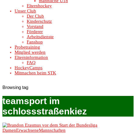
männliche U18
Elternhockey
Unser Club
Der Club
Kinderschutz
Vorstand
Förderer
Arbeitsdienste
Fanshop
Probetraining
Mitglied werden
Elterninformation
FAQ
HockeyCamps
Mitmachen beim STK
Browsing tag
teamsport im
schlossstraßenkiez
Damen
Erwachsene
Mannschaften