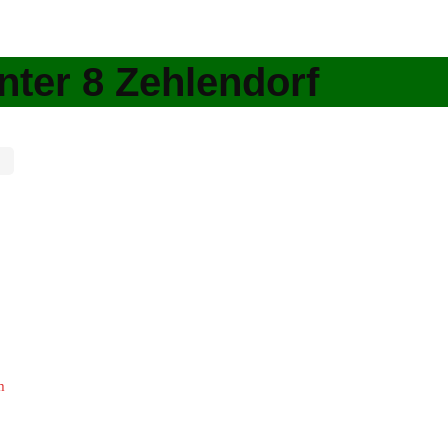
nter 8 Zehlendorf
m