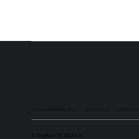
Cookie-Richtlinie (EU)
Datenschutz
Impressum
© Steglitzer TK 1913 e.V.