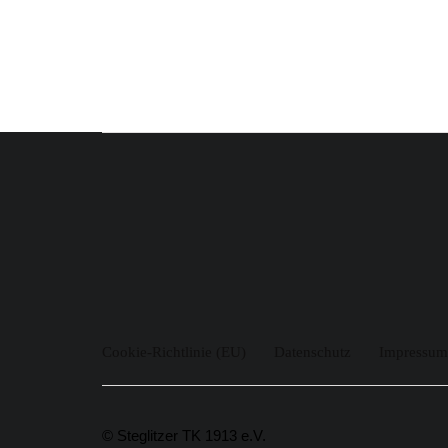
Cookie-Richtlinie (EU)
Datenschutz
Impressum
© Steglitzer TK 1913 e.V.