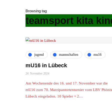
Browsing tag
teamsport kita kin
jugend
mannschaften
mu16
mU16 in Lübeck
24. November 2024
Am Wochenende des 16. und 17. November war die
mU16 zum 70. Marzipantortenturnier vom LBV Phöni
Lübeck eingeladen. 10 Spieler + 2…