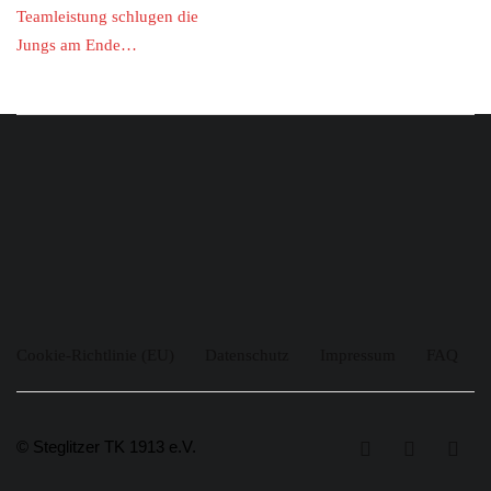
Teamleistung schlugen die
Jungs am Ende…
Cookie-Richtlinie (EU)
Datenschutz
Impressum
FAQ
© Steglitzer TK 1913 e.V.