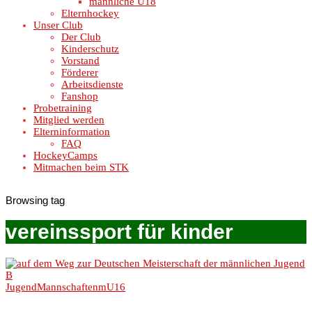
männliche U18
Elternhockey
Unser Club
Der Club
Kinderschutz
Vorstand
Förderer
Arbeitsdienste
Fanshop
Probetraining
Mitglied werden
Elterninformation
FAQ
HockeyCamps
Mitmachen beim STK
Browsing tag
vereinssport für kinder
Jugend
Mannschaften
mU16