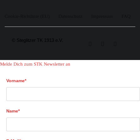
Cookie-Richtlinie (EU)
Datenschutz
Impressum
FAQ
© Steglitzer TK 1913 e.V.
Melde Dich zum STK Newsletter an
Vorname*
Name*