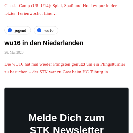
Classic-Camp (U8–U14): Spiel, Spaß und Hockey pur in der
letzten Ferienwoche. Eine…
jugend
wu16
wu16 in den Niederlanden
26. Mai 2026
Die wU16 hat mal wieder Pfingsten genutzt um ein Pfingstturnier
zu besuchen – der STK war zu Gast beim HC Tilburg in…
Melde Dich zum
STK Newsletter