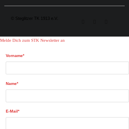
© Steglitzer TK 1913 e.V.
Melde Dich zum STK Newsletter an
Vorname*
Name*
E-Mail*