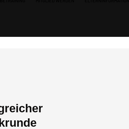
BETRAINING
MITGLIED WERDEN
ELTERNINFORMATIO
lgreicher
ckrunde