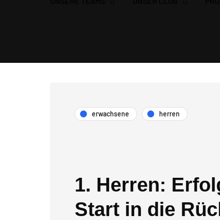
UNSERE TEAMS
UNSER CLUB
PRO
HOCKEY MIT HERZ IN BERLIN
erwachsene
herren
1. Herren: Erfo
Start in die Rü