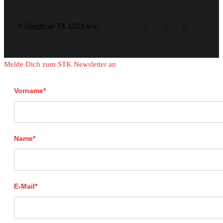
© Steglitzer TK 1913 e.V.
Melde Dich zum STK Newsletter an
Vorname*
Name*
E-Mail*