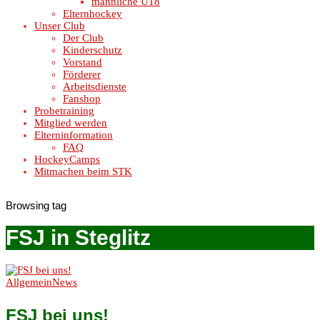
männliche U18
Elternhockey
Unser Club
Der Club
Kinderschutz
Vorstand
Förderer
Arbeitsdienste
Fanshop
Probetraining
Mitglied werden
Elterninformation
FAQ
HockeyCamps
Mitmachen beim STK
Browsing tag
FSJ in Steglitz
Allgemein
News
FSJ bei uns!