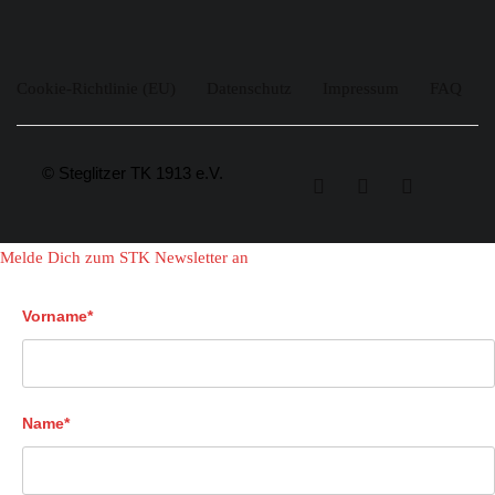
Cookie-Richtlinie (EU)
Datenschutz
Impressum
FAQ
© Steglitzer TK 1913 e.V.
Melde Dich zum STK Newsletter an
Vorname*
Name*