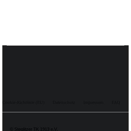
Cookie-Richtlinie (EU)
Datenschutz
Impressum
FAQ
© Steglitzer TK 1913 e.V.