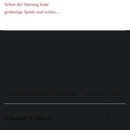
Schon der Samstag hatte
großartige Spiele und echtes…
Cookie-Richtlinie (EU)
Datenschutz
Impressum
FAQ
© Steglitzer TK 1913 e.V.