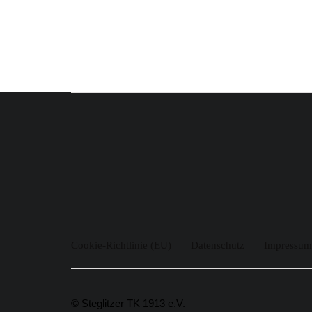
Cookie-Richtlinie (EU)
Datenschutz
Impressum
© Steglitzer TK 1913 e.V.