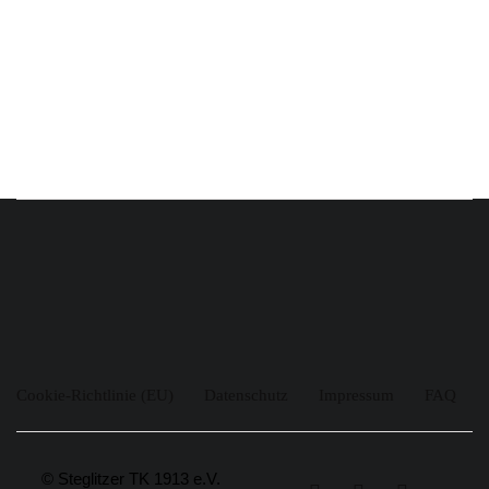
Cookie-Richtlinie (EU)
Datenschutz
Impressum
FAQ
© Steglitzer TK 1913 e.V.