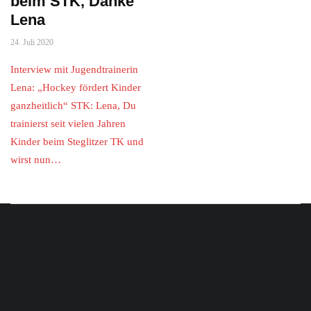
beim STK, Danke
Lena
24. Juli 2020
Interview mit Jugendtrainerin
Lena: „Hockey fördert Kinder
ganzheitlich“ STK: Lena, Du
trainierst seit vielen Jahren
Kinder beim Steglitzer TK und
wirst nun…