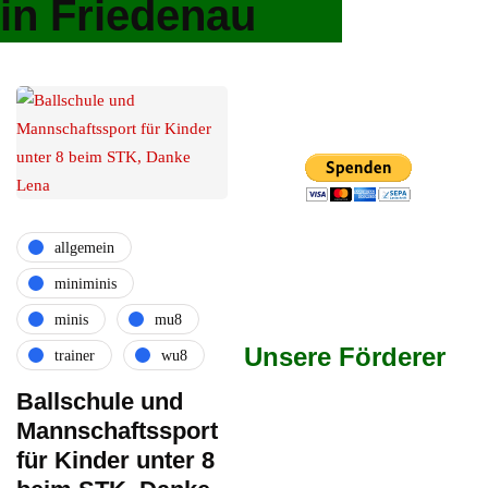
in Friedenau
allgemein
miniminis
minis
mu8
Unsere Förderer
trainer
wu8
Ballschule und
Mannschaftssport
für Kinder unter 8