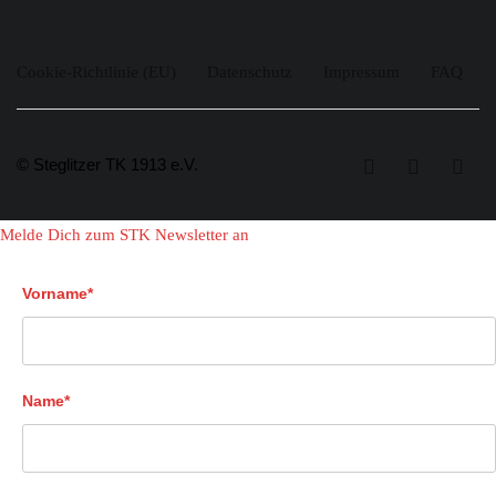
Cookie-Richtlinie (EU)
Datenschutz
Impressum
FAQ
© Steglitzer TK 1913 e.V.
Melde Dich zum STK Newsletter an
Vorname*
Name*