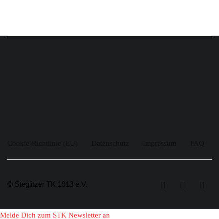
Cookie-Richtlinie (EU)
Datenschutz
Impressum
FAQ
© Steglitzer TK 1913 e.V.
Melde Dich zum STK Newsletter an