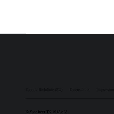
Cookie-Richtlinie (EU)
Datenschutz
Impressum
© Steglitzer TK 1913 e.V.