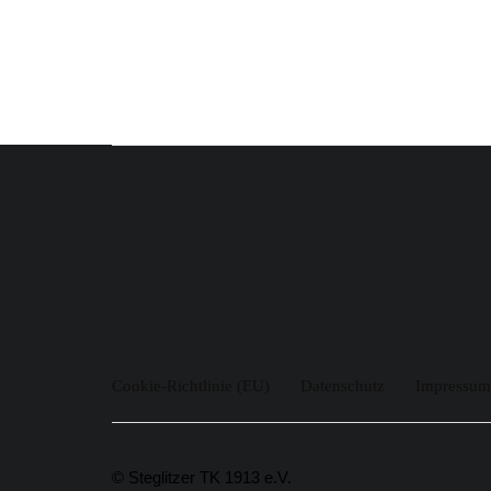
Cookie-Richtlinie (EU)
Datenschutz
Impressum
© Steglitzer TK 1913 e.V.