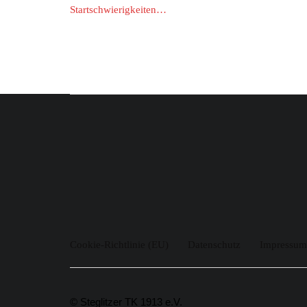
Startschwierigkeiten…
Cookie-Richtlinie (EU)
Datenschutz
Impressum
© Steglitzer TK 1913 e.V.