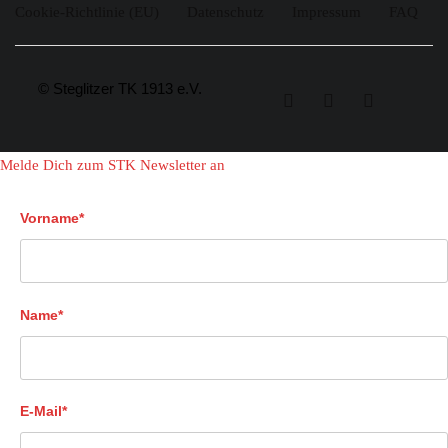
Cookie-Richtlinie (EU)
Datenschutz
Impressum
FAQ
© Steglitzer TK 1913 e.V.
Melde Dich zum STK Newsletter an
Vorname*
Name*
E-Mail*