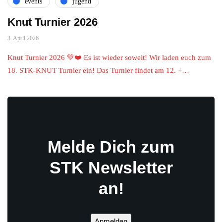
events
jugend
Knut Turnier 2026
3. April 2026
Knut Turnier 2026 💚❤️ Es ist wieder soweit! Wir laden euch zum
18. STK-KNUT Turnier ein! Das Turnier findet am 12. +…
Melde Dich zum
STK Newsletter
an!
Anmelden