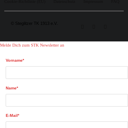
Cookie-Richtlinie (EU)
Datenschutz
Impressum
FAQ
© Steglitzer TK 1913 e.V.
Melde Dich zum STK Newsletter an
Vorname*
Name*
E-Mail*