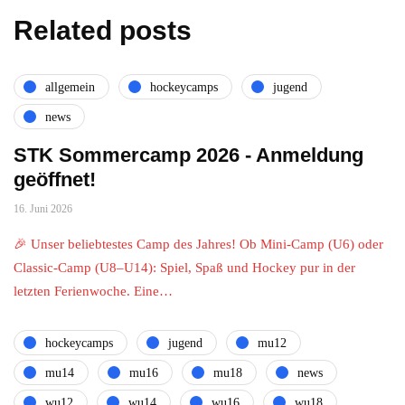
Related posts
allgemein
hockeycamps
jugend
news
STK Sommercamp 2026 - Anmeldung
geöffnet!
16. Juni 2026
🎉 Unser beliebtestes Camp des Jahres! Ob Mini-Camp (U6) oder
Classic-Camp (U8–U14): Spiel, Spaß und Hockey pur in der
letzten Ferienwoche. Eine…
hockeycamps
jugend
mu12
mu14
mu16
mu18
news
wu12
wu14
wu16
wu18