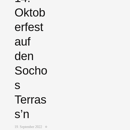
Oktob
erfest
auf
den
Socho
s
Terras
s’n
19. September 2022