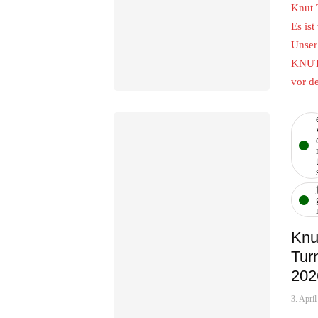
Knut 
Es ist
Unser
KNUT 
vor d
Knu
Tur
202
3. Apri