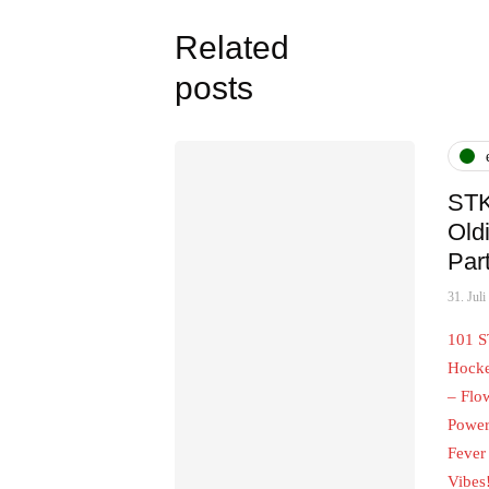
Related
posts
ST
Old
Par
31. Jul
101 
Hocke
– Flo
Power
Fever
Vibes