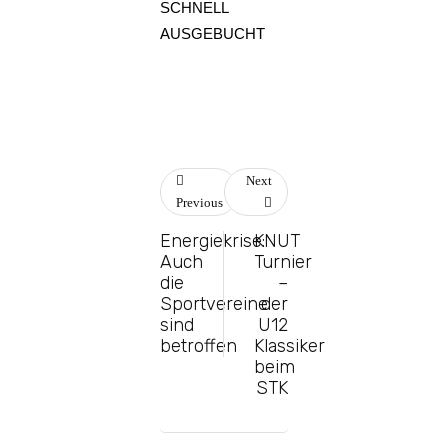
SCHNELL
AUSGEBUCHT
Next
Previous
Energiekrise:
KNUT
Auch
Turnier
die
–
Sportvereine
der
sind
U12
betroffen
Klassiker
beim
STK