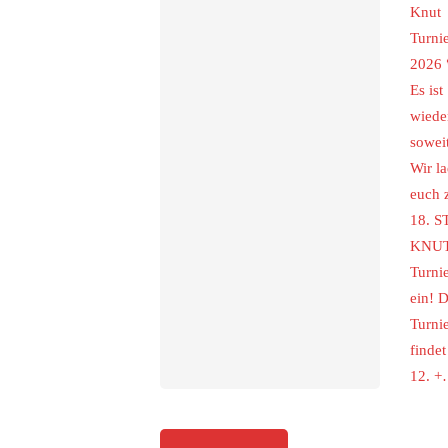
Knut
Turni
2026 
Es ist
wiede
sowei
Wir l
euch
18. S
KNU
Turni
ein! 
Turni
finde
12. 