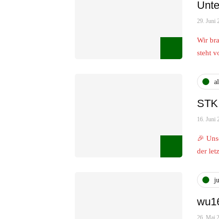
Unte
29. Juni 
Wir br
steht 
a
STK 
16. Juni 
🎉 Uns
der le
j
wu16
26. Mai 