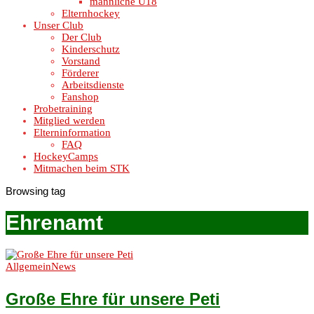
männliche U18
Elternhockey
Unser Club
Der Club
Kinderschutz
Vorstand
Förderer
Arbeitsdienste
Fanshop
Probetraining
Mitglied werden
Elterninformation
FAQ
HockeyCamps
Mitmachen beim STK
Browsing tag
Ehrenamt
Allgemein
News
Große Ehre für unsere Peti