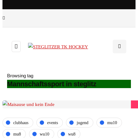
Browsing tag
Mannschaftssport in steglitz
clubhaus
events
jugend
mu10
mu8
wu10
wu8