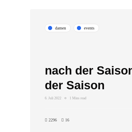
damen
events
nach der Saison
der Saison
6. Juli 2022
1 Mins read
2296
16