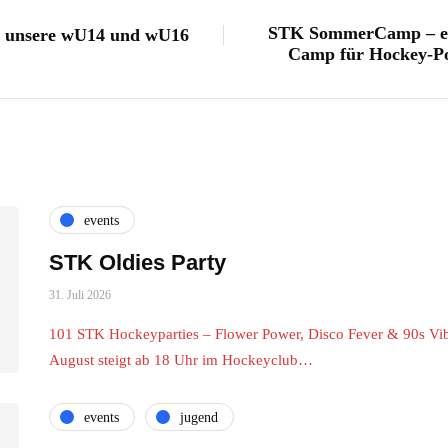
STK SommerCamp – ein
r unsere wU14 und wU16
Camp für Hockey-Po
events
STK Oldies Party
31. Juli 2026
101 STK Hockeyparties – Flower Power, Disco Fever & 90s Vib
August steigt ab 18 Uhr im Hockeyclub…
events
jugend