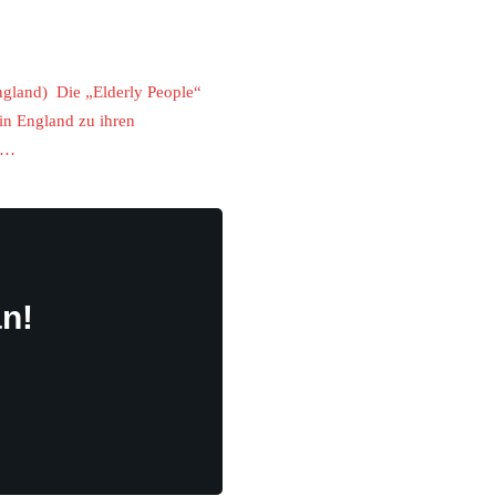
ngland) Die „Elderly People“
in England zu ihren
. …
n!