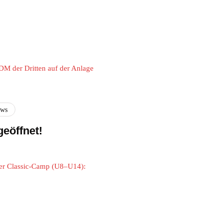
DM der Dritten auf der Anlage
ews
eöffnet!
der Classic-Camp (U8–U14):