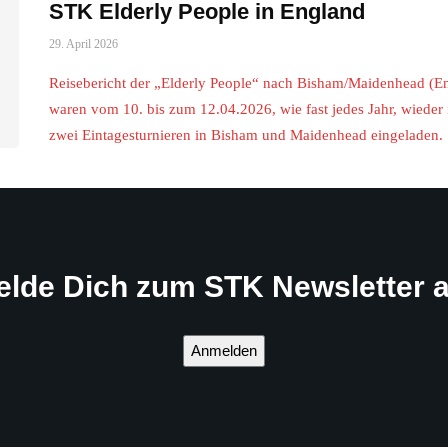
STK Elderly People in England
29. April 2026
Reisebericht der „Elderly People“ nach Bisham/Maidenhead (E
waren vom 10. bis zum 12.04.2026, wie fast jedes Jahr, wieder 
zwei Eintagesturnieren in Bisham und Maidenhead eingeladen
elde Dich zum STK Newsletter a
Anmelden