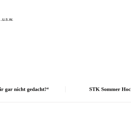
…u.s.w.
 gar nicht gedacht!“
STK Sommer Hocke