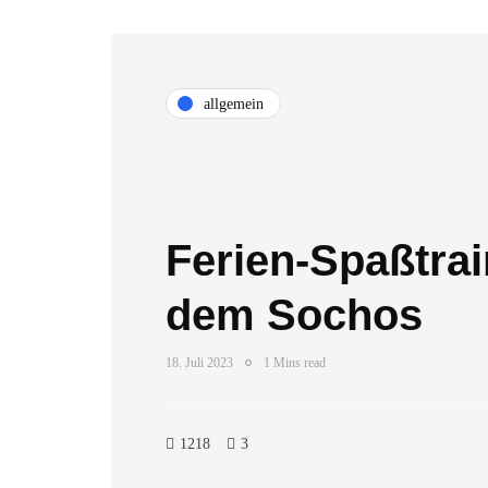
allgemein
Ferien-Spaßtrai
dem Sochos
18. Juli 2023
1 Mins read
1218
3