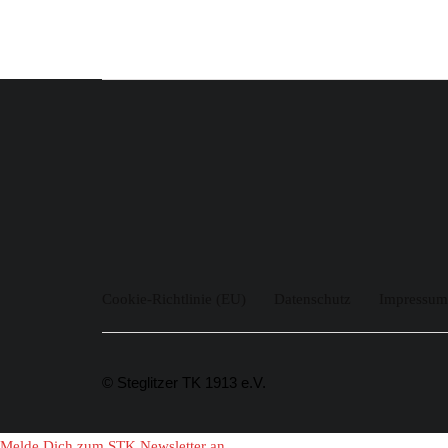
Cookie-Richtlinie (EU)
Datenschutz
Impressum
© Steglitzer TK 1913 e.V.
Melde Dich zum STK Newsletter an