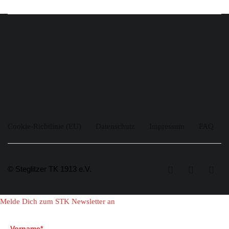
Cookie-Richtlinie (EU)
Datenschutz
Impressum
FAQ
© Steglitzer TK 1913 e.V.
Melde Dich zum STK Newsletter an
Vorname*