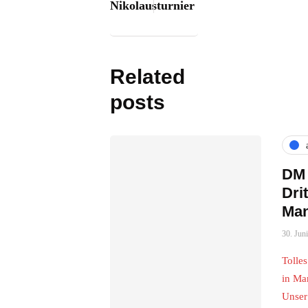
Nikolausturnier
Related
posts
DM 
Drit
Ma
30. Jun
Tolle
in Ma
Unse