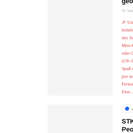
geö
16. Jun
🎉 Un
belie
des J
Mini-
oder 
(U8–U
Spaß 
pur in
Ferie
Eine
STK
Peo