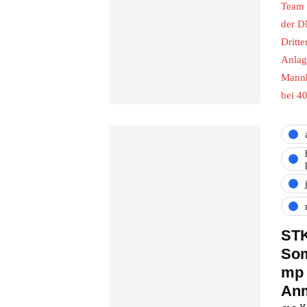
Team 
der D
Dritte
Anlag
Mann
bei 4
ST
So
mp 
An