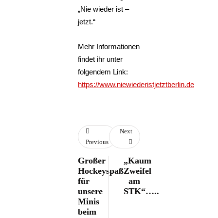
„Nie wieder ist –
jetzt.“
Mehr Informationen
findet ihr unter
folgendem Link:
https://www.niewiederistjetztberlin.de
Next
Previous
Großer
„Kaum
Hockeyspaß
Zweifel
für
am
unsere
STK“…..
Minis
beim