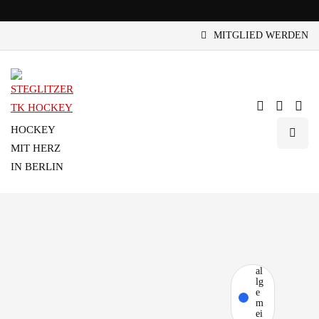
MITGLIED WERDEN
HOCKEY
MIT HERZ
IN BERLIN
al
lg
e
m
ei