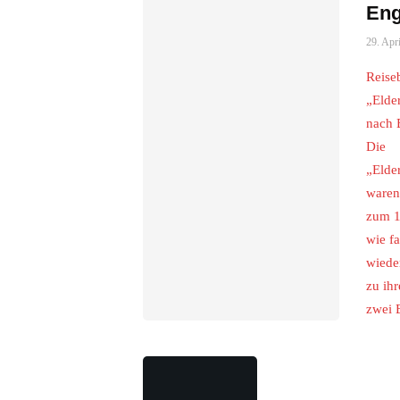
Eng
29. Apr
Reiseb
„Elde
nach 
Die
„Elde
waren
zum 1
wie fa
wiede
zu ih
zwei 