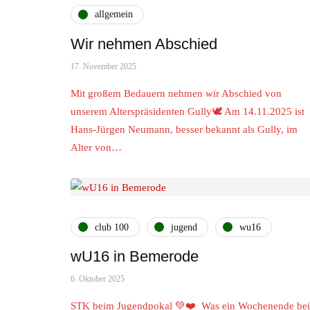
allgemein
Wir nehmen Abschied
17. November 2025
Mit großem Bedauern nehmen wir Abschied von
unserem Alterspräsidenten Gully🕊 Am 14.11.2025 ist
Hans-Jürgen Neumann, besser bekannt als Gully, im
Alter von…
club 100
jugend
wu16
wU16 in Bemerode
6. Oktober 2025
STK beim Jugendpokal 💚❤️ Was ein Wochenende be