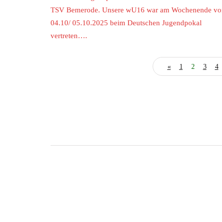
TSV Bemerode. Unsere wU16 war am Wochenende v
04.10/ 05.10.2025 beim Deutschen Jugendpokal
vertreten….
«
1
2
3
4