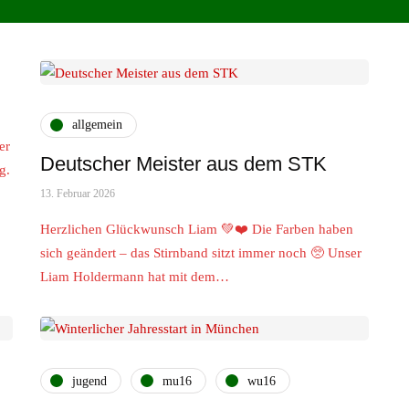
allgemein
er
Deutscher Meister aus dem STK
g.
13. Februar 2026
Herzlichen Glückwunsch Liam 💚❤️ Die Farben haben
sich geändert – das Stirnband sitzt immer noch 🥺 Unser
Liam Holdermann hat mit dem…
jugend
mu16
wu16