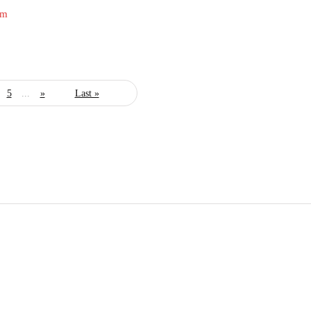
om
5
...
»
Last »