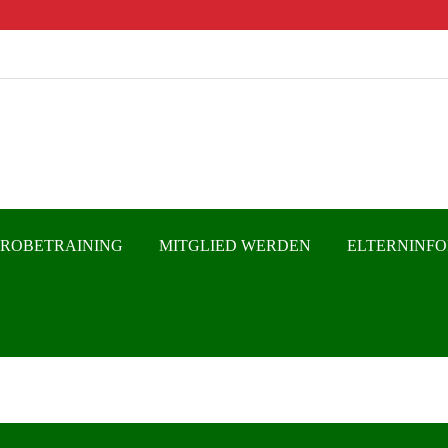
PROBETRAINING
MITGLIED WERDEN
ELTERNINF