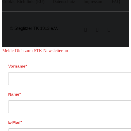
Cookie-Richtlinie (EU)
Datenschutz
Impressum
FAQ
© Steglitzer TK 1913 e.V.
Melde Dich zum STK Newsletter an
Vorname*
Name*
E-Mail*