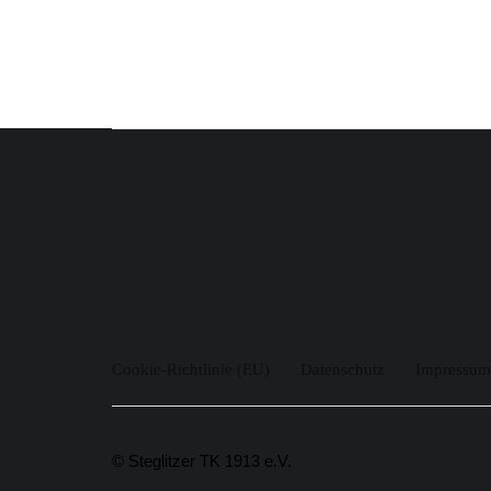
Cookie-Richtlinie (EU)
Datenschutz
Impressum
© Steglitzer TK 1913 e.V.