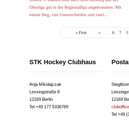
Oberliga gut in der Regionalliga angekommen. Mit
einem Sieg, vier Unentschieden und zwei…
« First
«
...
6
7
8
STK Hockey Clubhaus
Posta
Anja Mikolajczak
Steglitz
Lessingstraße 8
Lessings
12169 Berlin
12169 Ber
Tel +49 177 5336789
cluboffi
Tel +49 (