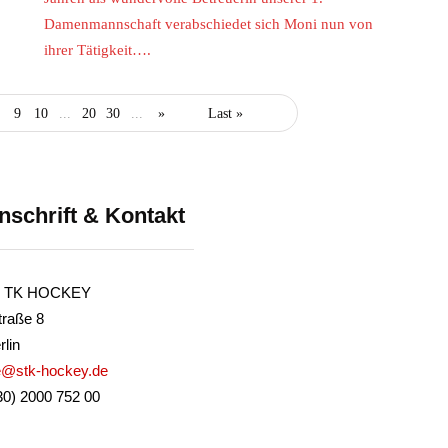
Damenmannschaft verabschiedet sich Moni nun von
ihrer Tätigkeit….
9
10
...
20
30
...
»
Last »
nschrift & Kontakt
er TK HOCKEY
traße 8
lin
ce@stk-hockey.de
30) 2000 752 00