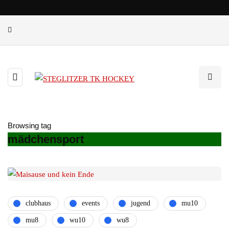
Browsing tag
mädchensport
clubhaus
events
jugend
mu10
mu8
wu10
wu8