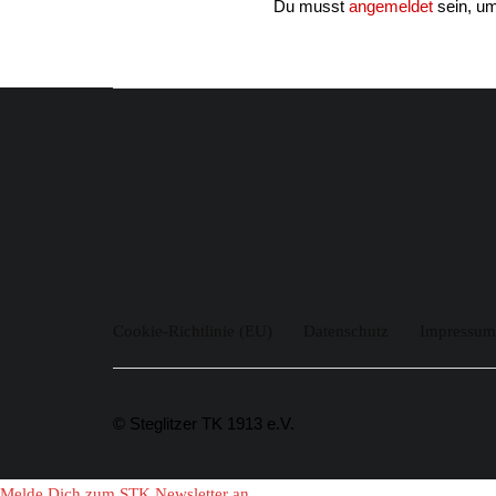
Du musst
angemeldet
sein, u
Cookie-Richtlinie (EU)
Datenschutz
Impressum
© Steglitzer TK 1913 e.V.
Melde Dich zum STK Newsletter an