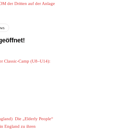
DM der Dritten auf der Anlage
ews
eöffnet!
der Classic-Camp (U8–U14):
ngland) Die „Elderly People“
in England zu ihren