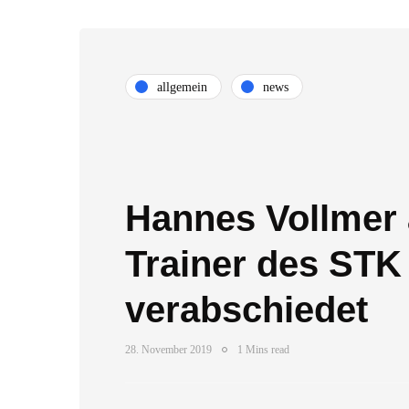
allgemein
news
Hannes Vollmer 
Trainer des STK
verabschiedet
28. November 2019
1 Mins read