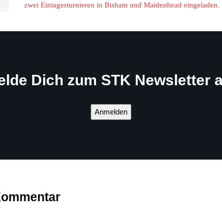
zwei Eintagesturnieren in Bisham und Maidenhead eingeladen
elde Dich zum STK Newsletter a
Anmelden
 Kommentar