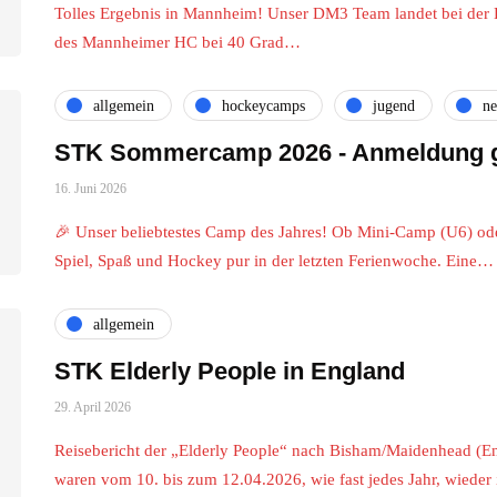
Tolles Ergebnis in Mannheim! Unser DM3 Team landet bei der 
des Mannheimer HC bei 40 Grad…
allgemein
hockeycamps
jugend
n
STK Sommercamp 2026 - Anmeldung g
16. Juni 2026
🎉 Unser beliebtestes Camp des Jahres! Ob Mini-Camp (U6) o
Spiel, Spaß und Hockey pur in der letzten Ferienwoche. Eine…
allgemein
STK Elderly People in England
29. April 2026
Reisebericht der „Elderly People“ nach Bisham/Maidenhead (E
waren vom 10. bis zum 12.04.2026, wie fast jedes Jahr, wieder 