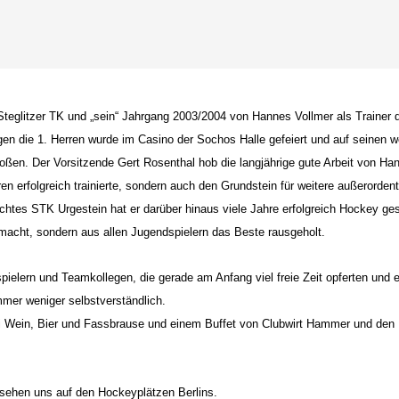
er Steglitzer TK und „sein“ Jahrgang 2003/2004 von Hannes Vollmer als Traine
n die 1. Herren wurde im Casino der Sochos Halle gefeiert und auf seinen w
ßen. Der Vorsitzende Gert Rosenthal hob die langjährige gute Arbeit von Hann
n erfolgreich trainierte, sondern auch den Grundstein für weitere außerordentl
tes STK Urgestein hat er darüber hinaus viele Jahre erfolgreich Hockey gespi
emacht, sondern aus allen Jugendspielern das Beste rausgeholt.
pielern und Teamkollegen, die gerade am Anfang viel freie Zeit opferten und e
mer weniger selbstverständlich.
bei Wein, Bier und Fassbrause und einem Buffet von Clubwirt Hammer und den E
 sehen uns auf den Hockeyplätzen Berlins.