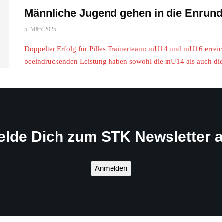
Männliche Jugend gehen in die Enrun
5. März 2025
Doppelter Erfolg für Pilles Trainerteam: mU14 und mU16 errei
beeindruckenden Leistung haben sowohl die mU14 als auch 
elde Dich zum STK Newsletter a
Anmelden