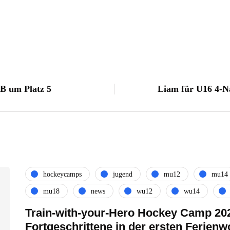
B um Platz 5
Liam für U16 4-N
hockeycamps
jugend
mu12
mu14
mu18
news
wu12
wu14
Train-with-your-Hero Hockey Camp 202
Fortgeschrittene in der ersten Ferienw