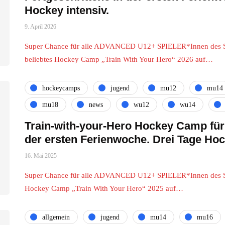
Hockey intensiv.
9. April 2026
Super Chance für alle ADVANCED U12+ SPIELER*Innen des S
beliebtes Hockey Camp „Train With Your Hero“ 2026 auf…
hockeycamps
jugend
mu12
mu14
mu18
news
wu12
wu14
Train-with-your-Hero Hockey Camp für 
der ersten Ferienwoche. Drei Tage Hoc
16. Mai 2025
Super Chance für alle ADVANCED U12+ SPIELER*Innen des S
Hockey Camp „Train With Your Hero“ 2025 auf…
allgemein
jugend
mu14
mu16