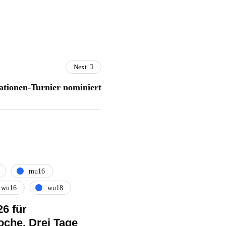
Next
ationen-Turnier nominiert
mu16
wu16
wu18
6 für
oche. Drei Tage