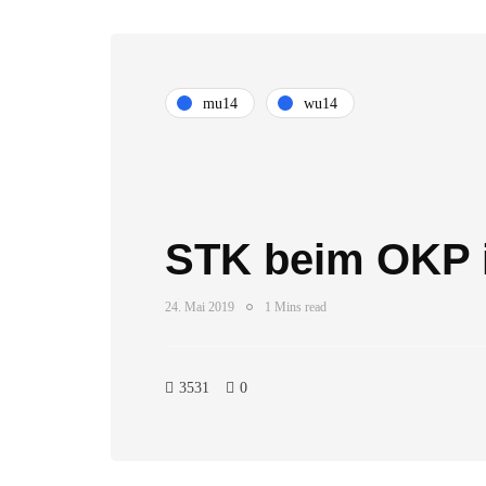
mu14
wu14
STK beim OKP i
24. Mai 2019
1 Mins read
3531
0