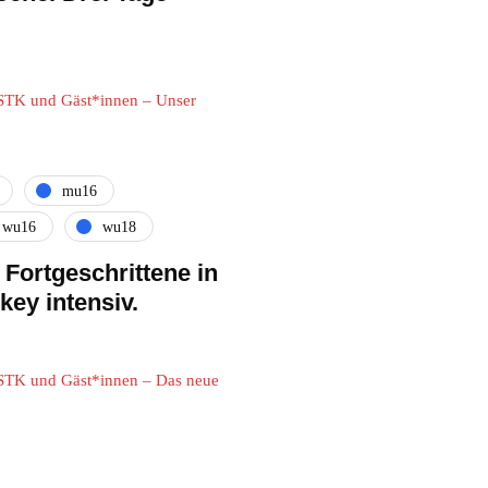
TK und Gäst*innen – Unser
mu16
wu16
wu18
Fortgeschrittene in
key intensiv.
TK und Gäst*innen – Das neue