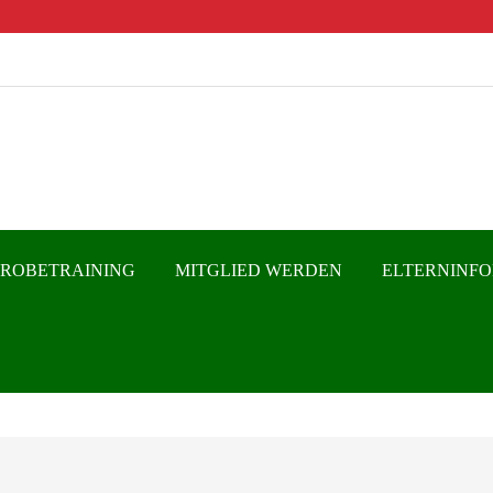
PROBETRAINING
MITGLIED WERDEN
ELTERNINF