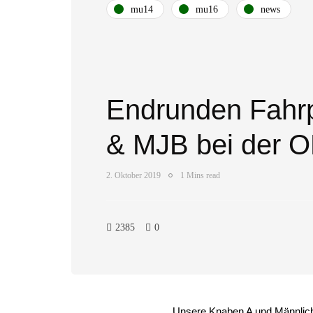
mu14
mu16
news
Endrunden Fahr
& MJB bei der 
2. Oktober 2019
1 Mins read
2385
0
Unsere Knaben A und Männliche