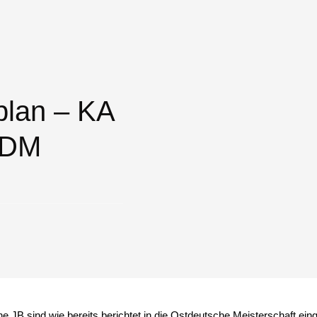
plan – KA
ODM
 JB sind wie bereits berichtet in die Ostdeutsche Meisterschaft ei