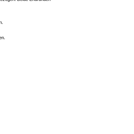
n.
en.