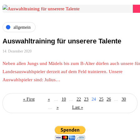
allgemein
Auswahltraining für unserere Talente
14. Dezember 2020
Neben allen Jungs und Mädels bis zum B-Alter dürfen auch unsere fü
Landesauswahlspieler derzeit auf dem Feld trainieren. Unsere
Auswahlspieler sind: Julius…
« First
«
...
10
...
22
23
24
25
26
...
30
...
»
Last »