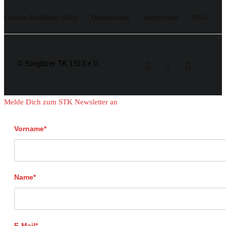
Cookie-Richtlinie (EU)
Datenschutz
Impressum
FAQ
© Steglitzer TK 1913 e.V.
Melde Dich zum STK Newsletter an
Vorname*
Name*
E-Mail*