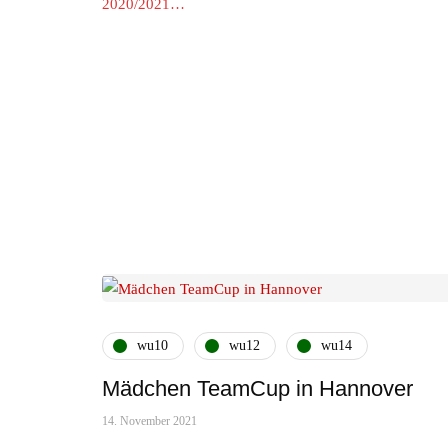
2020/2021…
wu10
wu12
wu14
Mädchen TeamCup in Hannover
14. November 2021