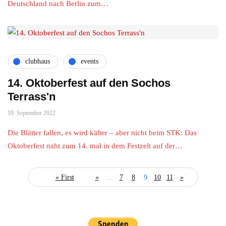
Deutschland nach Berlin zum…
clubhaus
events
14. Oktoberfest auf den Sochos
Terrass'n
19. September 2022
Die Blätter fallen, es wird kälter – aber nicht beim STK: Das
Oktoberfest naht zum 14. mal in dem Festzelt auf der…
« First
«
...
7
8
9
10
11
»