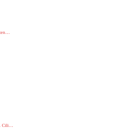
nten…
. Cili…