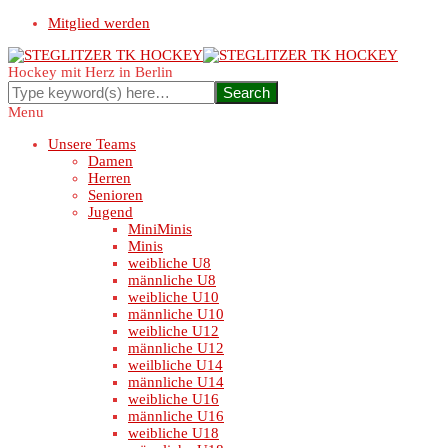
Mitglied werden
Hockey mit Herz in Berlin
Menu
Unsere Teams
Damen
Herren
Senioren
Jugend
MiniMinis
Minis
weibliche U8
männliche U8
weibliche U10
männliche U10
weibliche U12
männliche U12
weilbliche U14
männliche U14
weibliche U16
männliche U16
weibliche U18