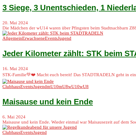
3 Siege, 3 Unentschieden, 1 Niederla
20. Mai 2024
Die Mädchen der wU14 waren über Pfingsten beim Stadtnachbarn Z88 a
Allgemein
Erwachsene
Events
Jugend
Jeder Kilometer zählt: STK beim
16. Mai 2024
STK-Familie💚❤️ Macht euch bereit! Das STADTRADELN geht in eine 
Clubhaus
Events
Jugend
mU10
mU8
wU10
wU8
Maisause und kein Ende
6. Mai 2024
Maisause und kein Ende. Wieder einmal war Maisausezeit auf dem 
Clubhaus
Events
Jugend