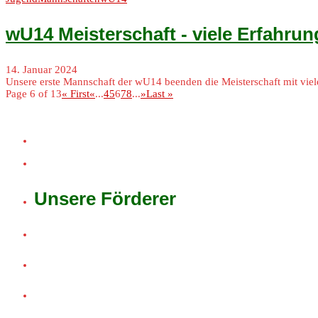
wU14 Meisterschaft - viele Erfahru
14. Januar 2024
Unsere erste Mannschaft der wU14 beenden die Meisterschaft mit vie
Page 6 of 13
« First
«
...
4
5
6
7
8
...
»
Last »
Unsere Förderer