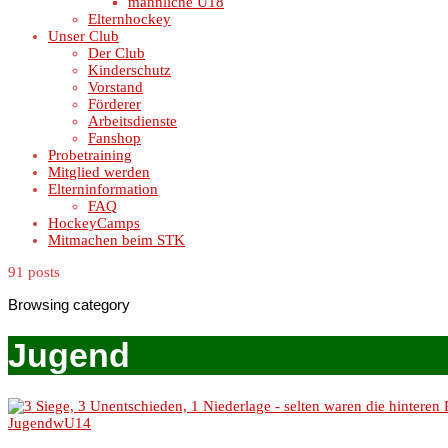
männliche U18
Elternhockey
Unser Club
Der Club
Kinderschutz
Vorstand
Förderer
Arbeitsdienste
Fanshop
Probetraining
Mitglied werden
Elterninformation
FAQ
HockeyCamps
Mitmachen beim STK
91 posts
Browsing category
Jugend
Jugend
wU14