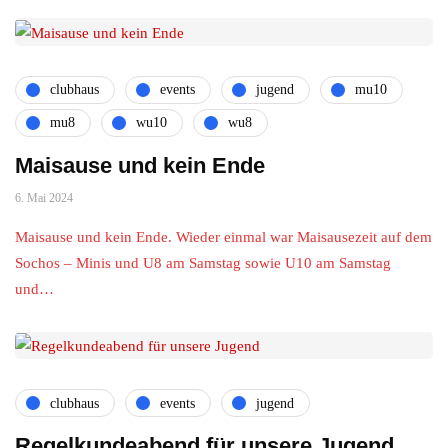
clubhaus
events
jugend
mu10
mu8
wu10
wu8
Maisause und kein Ende
6. Mai 2024
Maisause und kein Ende. Wieder einmal war Maisausezeit auf dem
Sochos – Minis und U8 am Samstag sowie U10 am Samstag
und…
clubhaus
events
jugend
Regelkundeabend für unsere Jugend