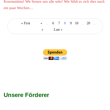
Konstantinia! Wir freuen uns alle sehr! Wie fühlt es sich dies nach
ein paar Wochen…
« First
«
...
6
7
8
9
10
...
20
...
»
Last »
Unsere Förderer