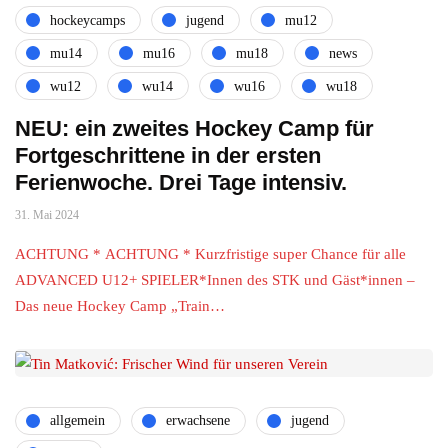
hockeycamps
jugend
mu12
mu14
mu16
mu18
news
wu12
wu14
wu16
wu18
NEU: ein zweites Hockey Camp für
Fortgeschrittene in der ersten
Ferienwoche. Drei Tage intensiv.
31. Mai 2024
ACHTUNG * ACHTUNG * Kurzfristige super Chance für alle
ADVANCED U12+ SPIELER*Innen des STK und Gäst*innen –
Das neue Hockey Camp „Train…
allgemein
erwachsene
jugend