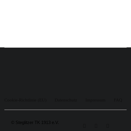
Cookie-Richtlinie (EU)
Datenschutz
Impressum
FAQ
© Steglitzer TK 1913 e.V.